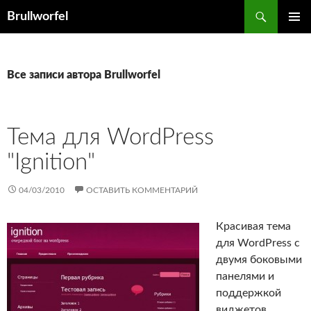
Перейти
Поиск
Brullworfel
к
ОСНОВ
содержимому
МЕНЮ
Все записи автора Brullworfel
Тема для WordPress
"Ignition"
04/03/2010
ОСТАВИТЬ КОММЕНТАРИЙ
Красивая тема
для WordPress с
двумя боковыми
панелями и
поддержкой
виджетов,