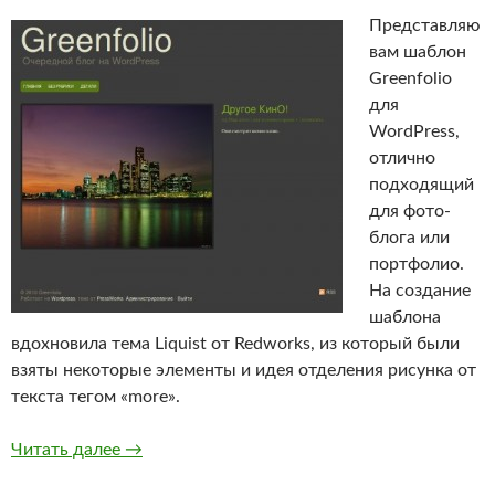
Представляю
вам шаблон
Greenfolio
для
WordPress,
отлично
подходящий
для фото-
блога или
портфолио.
На создание
шаблона
вдохновила тема Liquist от Redworks, из который были
взяты некоторые элементы и идея отделения рисунка от
текста тегом «more».
Тема Greenfolio от PressWorks.ru
Читать далее
→