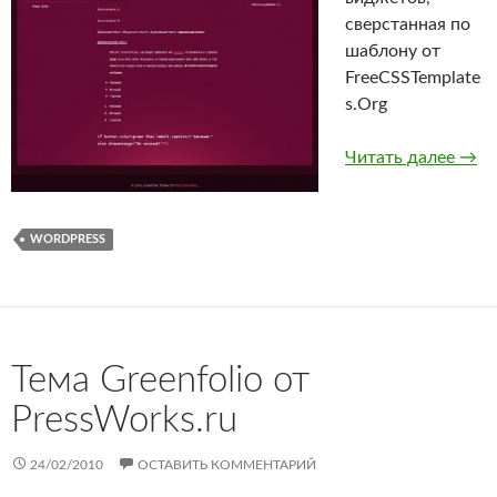
сверстанная по
шаблону от
FreeCSSTemplate
s.Org
Тема
Читать далее
→
WORDPRESS
Тема Greenfolio от
PressWorks.ru
24/02/2010
ОСТАВИТЬ КОММЕНТАРИЙ