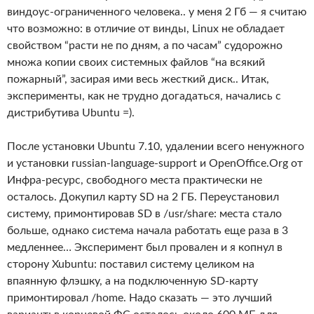
виндоус-ограниченного человека.. у меня 2 Гб — я считаю
что возможно: в отличие от винды, Linux не обладает
свойством “расти не по дням, а по часам” судорожно
множа копии своих системных файлов “на всякий
пожарный”, засирая ими весь жесткий диск.. Итак,
эксперименты, как не трудно догадаться, начались c
дистрибутива Ubuntu =).
После установки Ubuntu 7.10, удалении всего ненужного
и установки russian-language-support и OpenOffice.Org от
Инфра-ресурс, свободного места практически не
осталось. Докупил карту SD на 2 ГБ. Переустановил
систему, примонтировав SD в /usr/share: места стало
больше, однако система начала работать еще раза в 3
медленнее… Эксперимент был провален и я копнул в
сторону Xubuntu: поставил систему целиком на
впаянную флэшку, а на подключенную SD-карту
примонтировал /home. Надо сказать — это лучший