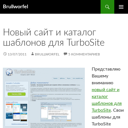
Перейти
Поиск
Brullworfel
к
ОСНОВ
содержимому
МЕНЮ
Новый сайт и каталог
шаблонов для TurboSite
13/07/2011
BRULLWORFEL
5 КОММЕНТАРИЕВ
Представляю
Вашему
вниманию
новый сайт и
каталог
шаблонов для
TurboSite
. Свои
шаблоны для
TurboSite