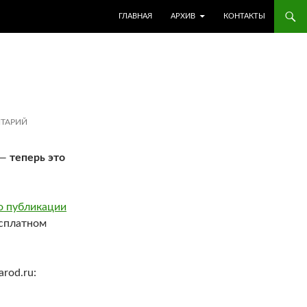
ГЛАВНАЯ
АРХИВ
КОНТАКТЫ
ТАРИЙ
 —
теперь это
о публикации
есплатном
rod.ru: