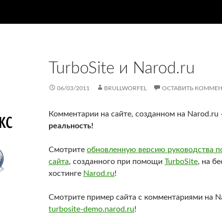
TurboSite и Narod.ru
06/03/2011
BRULLWORFEL
ОСТАВИТЬ КОММЕН
Комментарии на сайте, созданном на Narod.ru
реальность!
Смотрите
обновленную версию руководства п
сайта
, созданного при помощи
TurboSite
, на б
хостинге
Narod.ru
!
Смотрите пример сайта с комментариями на Na
turbosite-demo.narod.ru
!