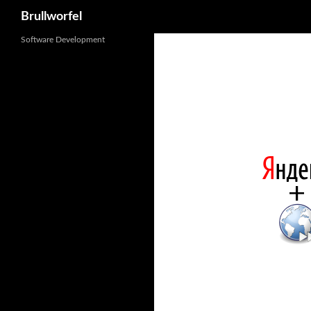
Поиск
Brullworfel
Перейти
Software Development
к
содержимому