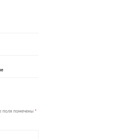
ше
е поля помечены
*