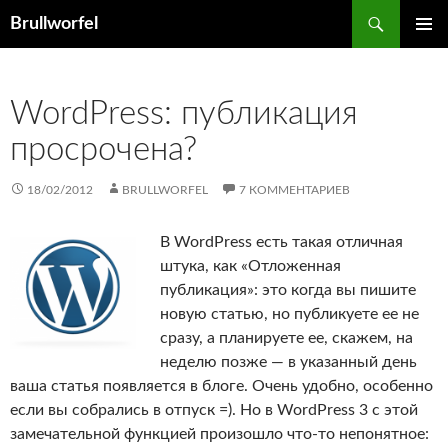
Перейти
Поиск
Brullworfel
к
ОСНОВ
содержимому
МЕНЮ
WordPress: публикация
просрочена?
18/02/2012
BRULLWORFEL
7 КОММЕНТАРИЕВ
В WordPress есть такая отличная
штука, как «Отложенная
публикация»: это когда вы пишите
новую статью, но публикуете ее не
сразу, а планируете ее, скажем, на
неделю позже — в указанный день
ваша статья появляется в блоге. Очень удобно, особенно
если вы собрались в отпуск =). Но в WordPress 3 с этой
замечательной функцией произошло что-то непонятное: